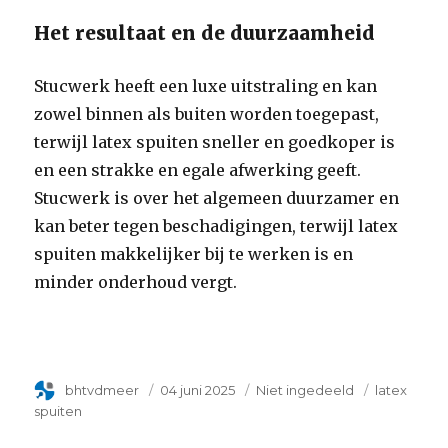
Het resultaat en de duurzaamheid
Stucwerk heeft een luxe uitstraling en kan
zowel binnen als buiten worden toegepast,
terwijl latex spuiten sneller en goedkoper is
en een strakke en egale afwerking geeft.
Stucwerk is over het algemeen duurzamer en
kan beter tegen beschadigingen, terwijl latex
spuiten makkelijker bij te werken is en
minder onderhoud vergt.
Author
bhtvdmeer
Geplaatst
04 juni 2025
Categorie
Niet ingedeeld
Tags
latex
op
spuiten