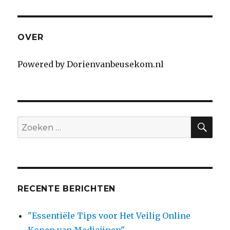
OVER
Powered by Dorienvanbeusekom.nl
SE
Search
for:
RECENTE BERICHTEN
"Essentiële Tips voor Het Veilig Online
Kopen van Medicijnen"