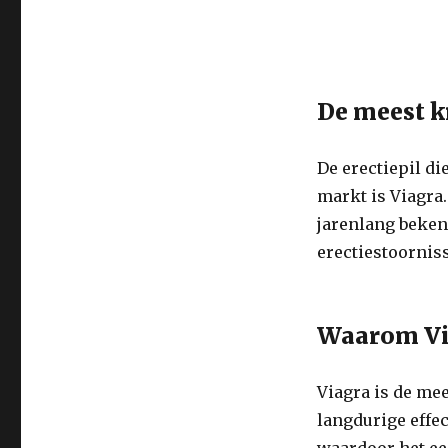
De meest k
De erectiepil di
markt is Viagra.
jarenlang bekend
erectiestoornis
Waarom Via
Viagra is de me
langdurige effec