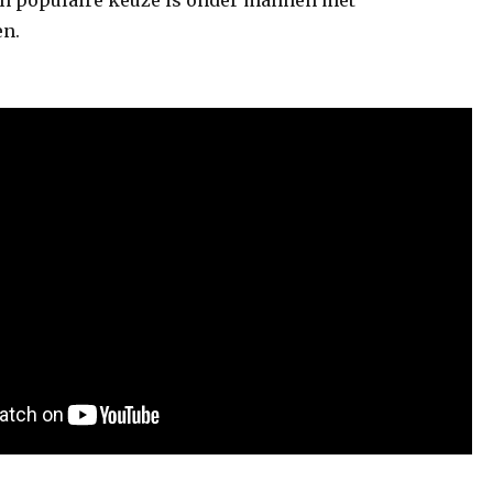
n populaire keuze is onder mannen met
en.