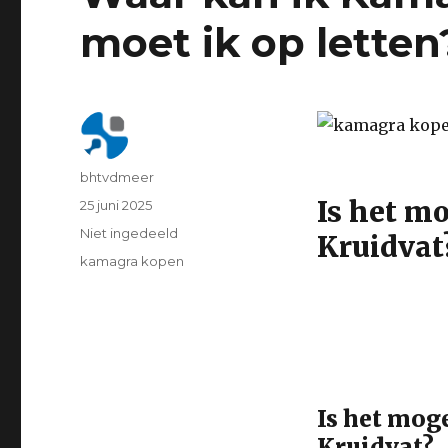
moet ik op letten
Author
bhtvdmeer
Is het mo
Geplaatst
25 juni 2025
op
Categorie
Niet ingedeeld
Kruidvat
Tags
kamagra kopen
Is het moge
Kruidvat?