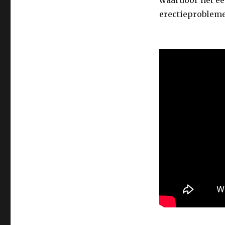
waardoor het ee
erectieproblem