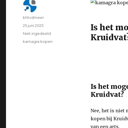
Author
bhtvdmeer
Is het mo
Posted
25 juni 2025
on
Categorie
Niet ingedeeld
Kruidvat
Tags
kamagra kopen
Is het moge
Kruidvat?
Nee, het is niet
kopen bij Kruidv
van een arts.