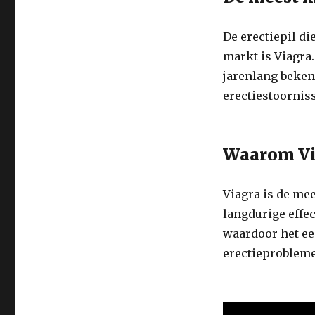
De erectiepil di
markt is Viagra.
jarenlang bekend
erectiestoornis
Waarom Via
Viagra is de me
langdurige effec
waardoor het ee
erectieproblem