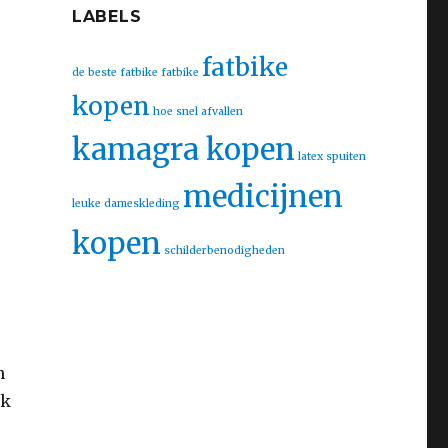
LABELS
fatbike
de beste fatbike
fatbike
kopen
hoe snel afvallen
kamagra kopen
latex spuiten
medicijnen
leuke dameskleding
kopen
schilderbenodigheden
n
ok