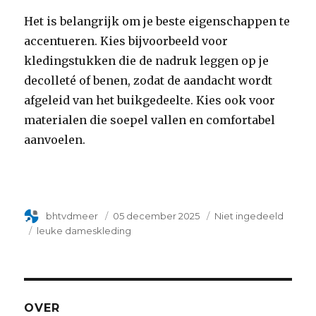
Het is belangrijk om je beste eigenschappen te
accentueren. Kies bijvoorbeeld voor
kledingstukken die de nadruk leggen op je
decolleté of benen, zodat de aandacht wordt
afgeleid van het buikgedeelte. Kies ook voor
materialen die soepel vallen en comfortabel
aanvoelen.
Author
bhtvdmeer
Geplaatst
05 december 2025
Categorie
Niet ingedeeld
op
Tags
leuke dameskleding
OVER