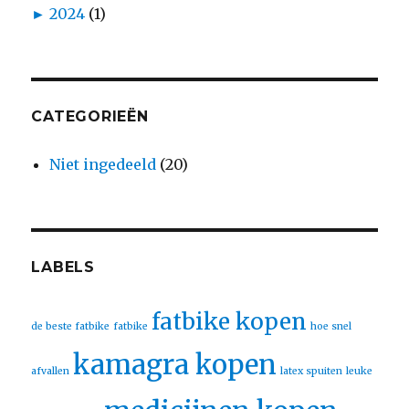
►
2024
(1)
CATEGORIEËN
Niet ingedeeld
(20)
LABELS
fatbike kopen
de beste fatbike
fatbike
hoe snel
kamagra kopen
afvallen
latex spuiten
leuke