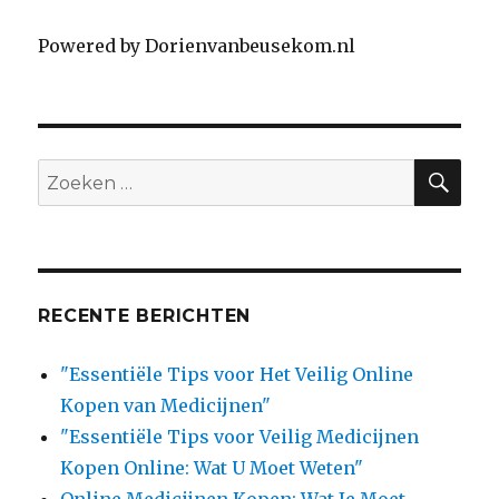
Powered by Dorienvanbeusekom.nl
SE
Search
for:
RECENTE BERICHTEN
"Essentiële Tips voor Het Veilig Online
Kopen van Medicijnen"
"Essentiële Tips voor Veilig Medicijnen
Kopen Online: Wat U Moet Weten"
Online Medicijnen Kopen: Wat Je Moet