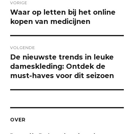
VORIGE
navigation
Waar op letten bij het online
Previous
kopen van medicijnen
post:
VOLGENDE
De nieuwste trends in leuke
Next
dameskleding: Ontdek de
post:
must-haves voor dit seizoen
OVER