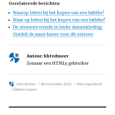
Gerelateerde berichten
Waarop letten bij het kopen van een fatbike?
Waar op letten bij het kopen van een fatbike?
De nieuwste trends in leuke dameskleding:
Ontdek de must-haves voor dit seizoen
Auteur:
bhtvdmeer
Zomaar een HTMLy gebruiker
Author
bhtvdmeer
Posted
18 november 2025
Categorie
Niet ingedeeld
on
Tags
fatbike kopen
Post