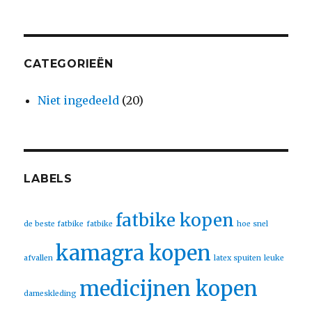
CATEGORIEËN
Niet ingedeeld
(20)
LABELS
fatbike kopen
de beste fatbike
fatbike
hoe snel
kamagra kopen
afvallen
latex spuiten
leuke
medicijnen kopen
dameskleding