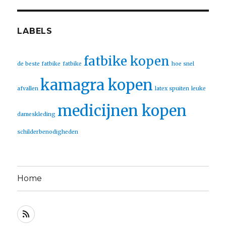
LABELS
fatbike kopen
de beste fatbike
fatbike
hoe snel
kamagra kopen
afvallen
latex spuiten
leuke
medicijnen kopen
dameskleding
schilderbenodigheden
Home
RSS