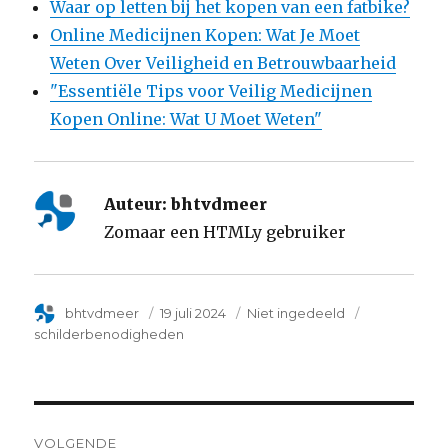
Waar op letten bij het kopen van een fatbike?
Online Medicijnen Kopen: Wat Je Moet
Weten Over Veiligheid en Betrouwbaarheid
"Essentiële Tips voor Veilig Medicijnen
Kopen Online: Wat U Moet Weten"
Auteur:
bhtvdmeer
Zomaar een HTMLy gebruiker
Author
bhtvdmeer
Posted
19 juli 2024
Categorie
Niet ingedeeld
Tags
on
schilderbenodigheden
Post
VOLGENDE