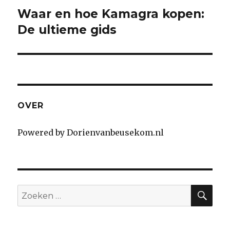
navigation
Waar en hoe Kamagra kopen:
Next
De ultieme gids
post:
OVER
Powered by Dorienvanbeusekom.nl
SE
Search
for: